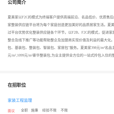
公司简介
夏美家以F2C的模式为终端客户提供高端前沿、名品低价、优质售
家整装供应链平台将为每个家庭创造更加美好的品质居家生活。夏
过平台优势优化整装供应链各个环节，以F2B、F2C的模式，促进
整合及线下推广等功能帮助整企及加盟商实现价值及利益的最大化。
包、基装包、整装包、智装包、家居包”服务。夏美家398元/m²名
元/m²,1099元/m²豪华整装包,为业主提供全方位的一站式拎包入住
在招职位
家装工程监理
/
全职
/
施秉
/
经验不限
/
不限
面议